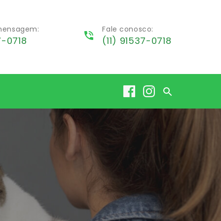
 mensagem:
Fale conosco:
7-0718
(11) 91537-0718