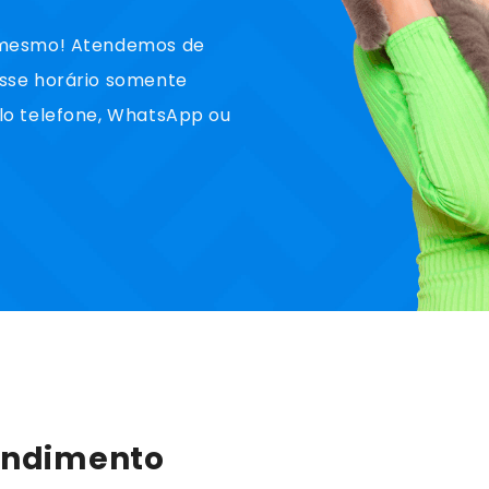
a mesmo! Atendemos de
esse horário somente
lo telefone, WhatsApp ou
endimento