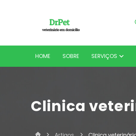
HOME
SOBRE
SERVIÇOS
Clinica veter
home
Artigos
Clinica veterinári