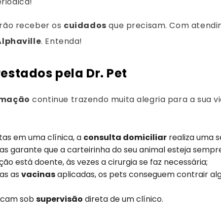
riódica!
erão receber os
cuidados
que precisam. Com atendime
Alphaville
. Entenda!
restados pela Dr. Pet
imação
continue trazendo muita alegria para a sua vi
tas em uma clínica, a
consulta domiciliar
realiza uma sé
nas garante que a carteirinha do seu animal esteja sempr
ão está doente, às vezes a cirurgia se faz necessária;
as as
vacinas
aplicadas, os pets conseguem contrair al
ficam sob
supervisão
direta de um clínico.