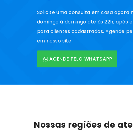
Solicite uma consulta em casa agor
domingo à domingo até às 22h, após 
para clientes cadastrados. Agende pe
em nosso site
AGENDE PELO WHATSAPP
Nossas regiões de at