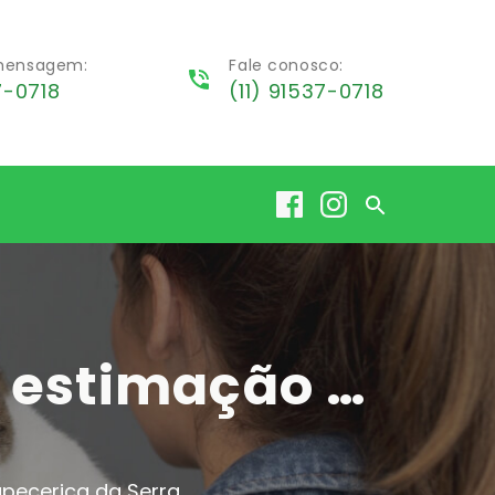
 mensagem:
Fale conosco:
7-0718
(11) 91537-0718
3 sinais de que o seu animal de estimação deve ir ao veterinário Itapecerica da Serra
tapecerica da Serra